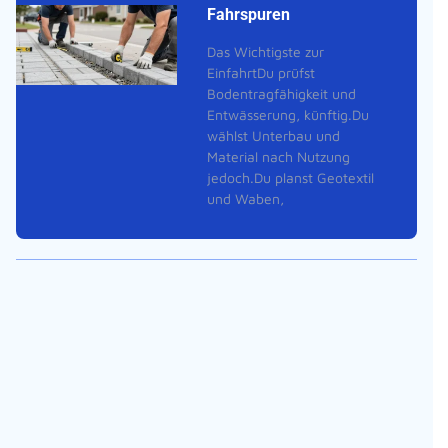
Fahrspuren
Das Wichtigste zur
EinfahrtDu prüfst
Bodentragfähigkeit und
Entwässerung, künftig.Du
wählst Unterbau und
Material nach Nutzung
jedoch.Du planst Geotextil
und Waben,