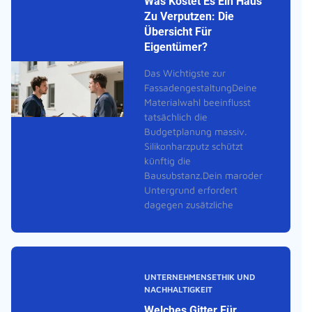
Was Kostet Es Ein Haus
Zu Verputzen: Die
Übersicht Für
Eigentümer?
Das Wichtigste zur
FassadengestaltungDeine
Materialwahl beeinflusst
tatsächlich die
Budgetplanung massiv.
Silikonharzputz schützt
künftig die
Bausubstanz.Dein maroder
Untergrund erfordert
dagegen zusätzliche
UNTERNEHMENSETHIK UND
NACHHALTIGKEIT
Welches Gitter Für