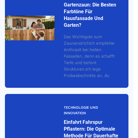
Gartenzaun: Die Besten
Farbtöne Für
Hausfassade Und
Garten?
Das Wichtigste zum
ZaunanstrichIch empfehle
Anthrazit bei hellen
Fassaden, denn es schafft
Tiefe und betont
Strukturen.Ich lege
Probeabschnitte an, du
TECHNOLOGIE UND
INNOVATION
Einfahrt Fahrspur
Pflastern: Die Optimale
Methode Für Dauerhafte