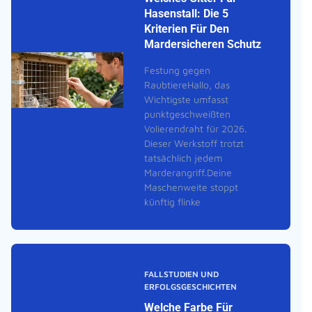
Hasenstall: Die 5
Kriterien Für Den
Mardersicheren Schutz
Festung gegen
RaubtiereHallo, das
Wichtigste umfasst
punktgeschweißten
Volierendraht für 2026.
Dieser Werkstoff trotzt
tatsächlich jedem
Marderangriff.Deine
Maschenweite stoppt
künftig flinke
FALLSTUDIEN UND
ERFOLGSGESCHICHTEN
Welche Farbe Für