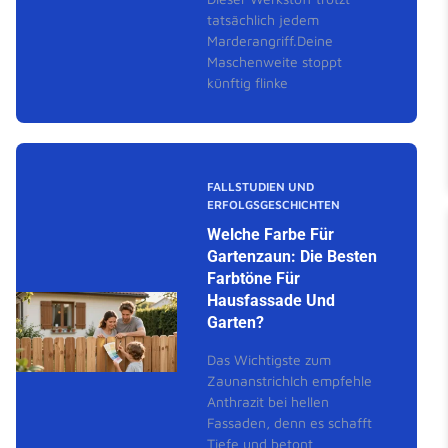
tatsächlich jedem
Marderangriff.Deine
Maschenweite stoppt
künftig flinke
FALLSTUDIEN UND
ERFOLGSGESCHICHTEN
Welche Farbe Für
Gartenzaun: Die Besten
Farbtöne Für
Hausfassade Und
Garten?
Das Wichtigste zum
ZaunanstrichIch empfehle
Anthrazit bei hellen
Fassaden, denn es schafft
Tiefe und betont