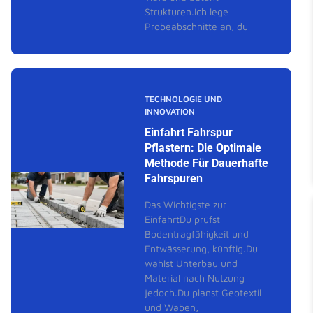
Strukturen.Ich lege
Probeabschnitte an, du
TECHNOLOGIE UND
INNOVATION
Einfahrt Fahrspur
Pflastern: Die Optimale
Methode Für Dauerhafte
Fahrspuren
Das Wichtigste zur
EinfahrtDu prüfst
Bodentragfähigkeit und
Entwässerung, künftig.Du
wählst Unterbau und
Material nach Nutzung
jedoch.Du planst Geotextil
und Waben,