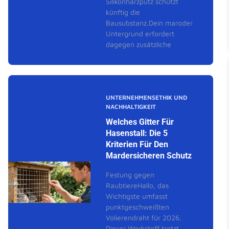
Silikonharzputz schützt
künftig die
Bausubstanz.Dein maroder
Untergrund erfordert
dagegen zusätzliche
UNTERNEHMENSETHIK UND
NACHHALTIGKEIT
Welches Gitter Für
Hasenstall: Die 5
Kriterien Für Den
Mardersicheren Schutz
Festung gegen
RaubtiereHallo, das
Wichtigste umfasst
punktgeschweißten
Volierendraht für 2026.
Dieser Werkstoff trotzt