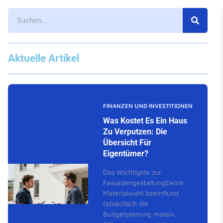
Aktuelle Artikel
FINANZEN UND INVESTITIONEN
Was Kostet Es Ein Haus
Zu Verputzen: Die
Übersicht Für
Eigentümer?
Das Wichtigste zur
FassadengestaltungDeine
Materialwahl beeinflusst
tatsächlich die
Budgetplanung massiv.