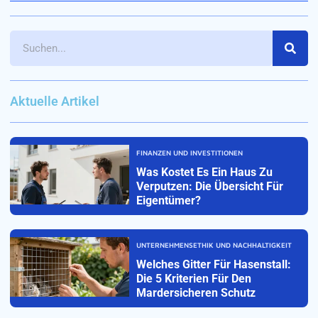
Aktuelle Artikel
FINANZEN UND INVESTITIONEN
Was Kostet Es Ein Haus Zu
Verputzen: Die Übersicht Für
Eigentümer?
UNTERNEHMENSETHIK UND NACHHALTIGKEIT
Welches Gitter Für Hasenstall:
Die 5 Kriterien Für Den
Mardersicheren Schutz