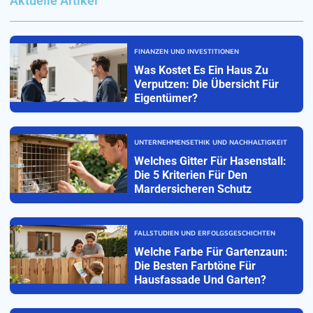
Aktuelle Artikel
FINANZEN UND INVESTITIONEN
Was Kostet Es Ein Haus Zu
Verputzen: Die Übersicht Für
Eigentümer?
UNTERNEHMENSETHIK UND NACHHALTIGKEIT
Welches Gitter Für Hasenstall:
Die 5 Kriterien Für Den
Mardersicheren Schutz
FALLSTUDIEN UND ERFOLGSGESCHICHTEN
Welche Farbe Für Gartenzaun:
Die Besten Farbtöne Für
Hausfassade Und Garten?