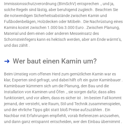
Immissionsschutzverordnung (BImSchV) entsprechen ., und ja,
solche Regeln sind lästig, aber beruhigend zugleich . Beachten Sie
die notwendigen Sicherheitsabstände zwischen Kamin und
Fußbodenbelägen, Holzdecken oder Möbeln . Die Nachrüstung eines
Kamins kostet zwischen 1.000 bis 3.000 Euro . Zwischen Planung,
Material und dem einen oder anderen Messeinsatz des
Schornsteinfegers kann es hektisch werden, aber am Ende wärmt’s,
und das zählt .
Wer baut einen Kamin um?
Beim Umstieg vom offenen Herd zum gemütlichen Kamin war es
klar, Experten sind gefragt, und dabei hilft oft ein guter Kaminbauer .
Kaminbauer kümmern sich um die Planung, den Bau und die
Installation von Kaminen und Öfen ., sie sorgen dafür, dass alles
funktioniert, und vor allem, dass es sicher ist . Im besten Fall kommt
jemand, der versteht, wie Raum, Stil und Technik zusammenspielen,
und der ehrliche Tipps gibt statt bloß Preise aufzuzählen . Ein
Nachbar mit Erfahrungen empfiehlt, vorab Referenzen anzusehen,
und dann ganz entspannt entscheiden, wer den Einbau übernimmt .