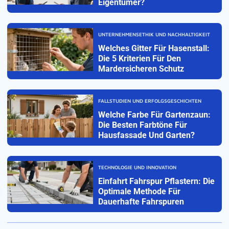
Eigentümer?
UNTERNEHMENSETHIK UND NACHHALTIGKEIT
Welches Gitter Für Hasenstall:
Die 5 Kriterien Für Den
Mardersicheren Schutz
FALLSTUDIEN UND ERFOLGSGESCHICHTEN
Welche Farbe Für Gartenzaun:
Die Besten Farbtöne Für
Hausfassade Und Garten?
TECHNOLOGIE UND INNOVATION
Einfahrt Fahrspur Pflastern: Die
Optimale Methode Für
Dauerhafte Fahrspuren