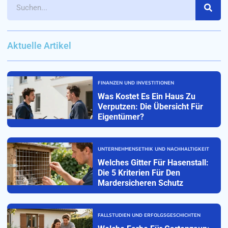
Aktuelle Artikel
FINANZEN UND INVESTITIONEN
Was Kostet Es Ein Haus Zu
Verputzen: Die Übersicht Für
Eigentümer?
UNTERNEHMENSETHIK UND NACHHALTIGKEIT
Welches Gitter Für Hasenstall:
Die 5 Kriterien Für Den
Mardersicheren Schutz
FALLSTUDIEN UND ERFOLGSGESCHICHTEN