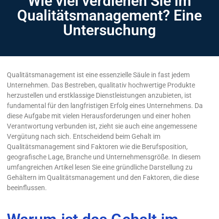
Wie viel verdienen Sie im
Qualitätsmanagement? Eine
Untersuchung
Qualitätsmanagement ist eine essenzielle Säule in fast jedem
Unternehmen. Das Bestreben, qualitativ hochwertige Produkte
herzustellen und erstklassige Dienstleistungen anzubieten, ist
fundamental für den langfristigen Erfolg eines Unternehmens. Da
diese Aufgabe mit vielen Herausforderungen und einer hohen
Verantwortung verbunden ist, zieht sie auch eine angemessene
Vergütung nach sich. Entscheidend beim Gehalt im
Qualitätsmanagement sind Faktoren wie die Berufsposition,
geografische Lage, Branche und Unternehmensgröße. In diesem
umfangreichen Artikel lesen Sie eine gründliche Darstellung zu
Gehältern im Qualitätsmanagement und den Faktoren, die diese
beeinflussen.